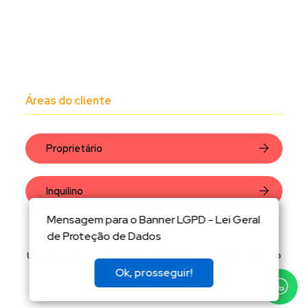
Áreas do cliente
Proprietário
Inquilino
Mensagem para o Banner LGPD - Lei Geral
de Proteção de Dados
Um projeto
Inovandoweb.com
+
Robustcrm.io
Ok, prosseguir!