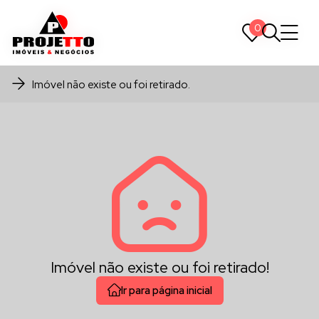
0
0
Imóvel não existe ou foi retirado.
Imóvel não existe ou foi retirado!
Ir para página inicial