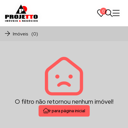
0
0
Imóveis (0)
O filtro não retornou nenhum imóvel!
Ir para página inicial