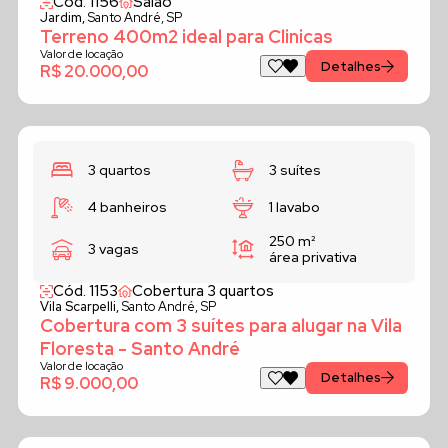
Cód. 1156
Salão
Jardim,
Santo André, SP
Terreno 400m2 ideal para Clinicas
Valor de locação
Detalhes
R$ 20.000,00
3 quartos
3 suítes
4 banheiros
1 lavabo
250 m²
3 vagas
área privativa
Cód. 1153
Cobertura 3 quartos
Vila Scarpelli,
Santo André, SP
Cobertura com 3 suítes para alugar na Vila
Floresta - Santo André
Valor de locação
Detalhes
R$ 9.000,00