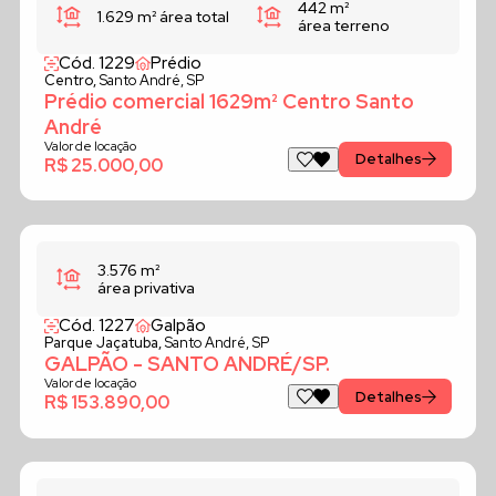
442 m²
1.629 m²
área total
área terreno
Cód. 1229
Prédio
Centro,
Santo André, SP
Prédio comercial 1629m² Centro Santo
André
Valor de locação
Detalhes
R$ 25.000,00
3.576 m²
área privativa
Cód. 1227
Galpão
Parque Jaçatuba,
Santo André, SP
GALPÃO - SANTO ANDRÉ/SP.
Valor de locação
Detalhes
R$ 153.890,00