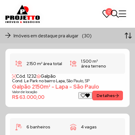
0
0
Imóveis em destaque pra alugar (30)
1.500 m²
2.150 m²
área total
área terreno
Cód. 1232
Galpão
Cond. Le Park no bairro Lapa,
São Paulo, SP
Galpão 2150m² - Lapa - São Paulo
Valor de locação
Detalhes
R$ 63.000,00
6 banheiros
4 vagas