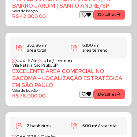
BAIRRO JARDIM | SANTO ANDRÉ/SP
Valor de locação
Detalhes
R$ 42.000,00
352,86 m²
6.100 m²
área total
área terreno
Cód. 1176
Lote / Terreno
Vila Natália,
São Paulo, SP
EXCELENTE ÁREA COMERCIAL NO
SACOMÃ – LOCALIZAÇÃO ESTRATÉGICA
EM SÃO PAULO
Valor de locação
Detalhes
R$ 78.000,00
2 banheiros
600 m²
área total