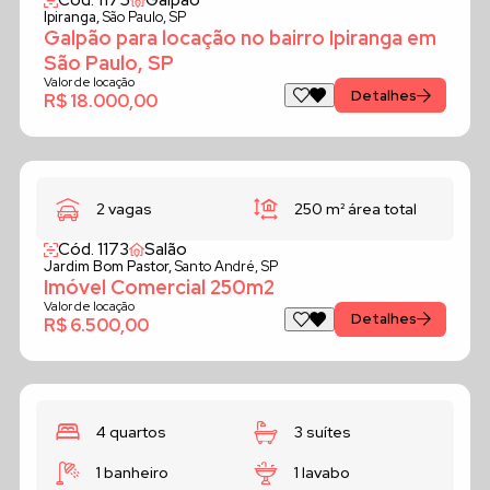
Cód. 1175
Galpão
Ipiranga,
São Paulo, SP
Galpão para locação no bairro Ipiranga em
São Paulo, SP
Valor de locação
Detalhes
R$ 18.000,00
2 vagas
250 m²
área total
Cód. 1173
Salão
Jardim Bom Pastor,
Santo André, SP
Imóvel Comercial 250m2
Valor de locação
Detalhes
R$ 6.500,00
4 quartos
3 suítes
1 banheiro
1 lavabo