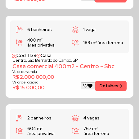
6 banheiros
1 vaga
400 m²
189 m²
área terreno
área privativa
Cód. 1138
Casa
Centro,
São Bernardo do Campo, SP
Casa comercial 400m2 - Centro - Sbc
Valor de venda
R$ 2.000.000,00
Valor de locação
Detalhes
R$ 15.000,00
2 banheiros
4 vagas
604 m²
767 m²
área privativa
área terreno