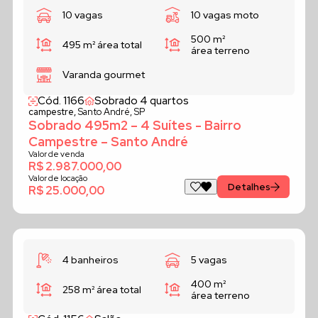
10 vagas
10 vagas moto
500 m²
495 m²
área total
área terreno
Varanda gourmet
Cód. 1166
Sobrado 4 quartos
campestre,
Santo André, SP
Sobrado 495m2 – 4 Suítes - Bairro
Campestre – Santo André
Valor de venda
R$ 2.987.000,00
Valor de locação
Detalhes
R$ 25.000,00
4 banheiros
5 vagas
400 m²
258 m²
área total
área terreno