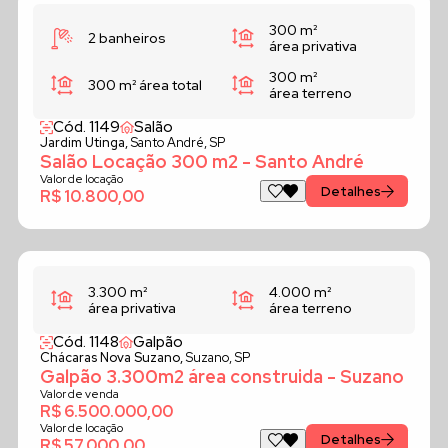
300 m²
2 banheiros
área privativa
300 m²
300 m²
área total
área terreno
Cód. 1149
Salão
Jardim Utinga,
Santo André, SP
Salão Locação 300 m2 - Santo André
Valor de locação
Detalhes
R$ 10.800,00
3.300 m²
4.000 m²
área privativa
área terreno
Cód. 1148
Galpão
Chácaras Nova Suzano,
Suzano, SP
Galpão 3.300m2 área construida - Suzano
Valor de venda
R$ 6.500.000,00
Valor de locação
Detalhes
R$ 57.000,00