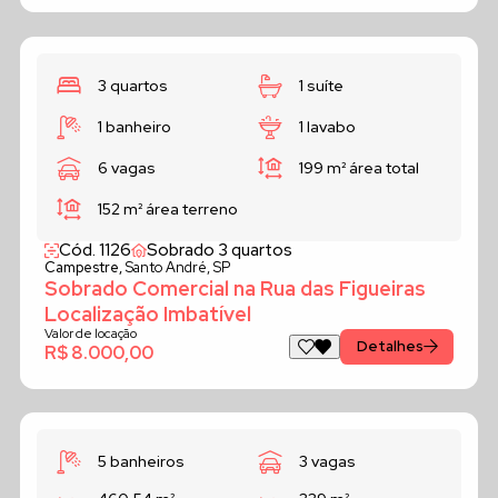
3 quartos
1 suíte
1 banheiro
1 lavabo
6 vagas
199 m²
área total
152 m²
área terreno
Cód. 1126
Sobrado 3 quartos
Campestre,
Santo André, SP
Sobrado Comercial na Rua das Figueiras
Localização Imbatível
Valor de locação
Detalhes
R$ 8.000,00
5 banheiros
3 vagas