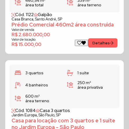
460,54 m²
339 m²
área total
área terreno
Cód. 1122
Galpão
Casa Branca,
Santo André, SP
Prédio Comercial 460m2 área construida
Valor de venda
R$ 2.680.000,00
Valor de locação
Detalhes
R$ 15.000,00
3 quartos
1 suíte
250 m²
4 banheiros
área privativa
600 m²
área terreno
Cód. 1084
Casa 3 quartos
Jardim Europa,
São Paulo, SP
Casa para locação com 3 quartos e 1 suíte
no Jardim Europa - São Paulo