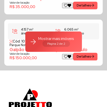
Valor de locação
Detalhes
R$ 35.000,00
4.157 m²
6.065 m²
área privativa
área terreno
Mostrar mais imóveis
Cód. 1070
Galpão
Página 2 de 2
Parque Novo Mundo,
São Paulo, SP
Galpão 4.157 m2 - locação - São Paulo
Valor de locação
Detalhes
R$ 150.000,00