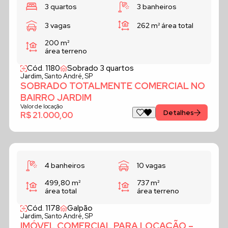
3 quartos
3 banheiros
3 vagas
262 m²
área total
200 m²
área terreno
Cód. 1180
Sobrado 3 quartos
Jardim,
Santo André, SP
SOBRADO TOTALMENTE COMERCIAL NO
BAIRRO JARDIM
Valor de locação
Detalhes
R$ 21.000,00
4 banheiros
10 vagas
499,80 m²
737 m²
área total
área terreno
Cód. 1178
Galpão
Jardim,
Santo André, SP
IMÓVEL COMERCIAL PARA LOCAÇÃO –