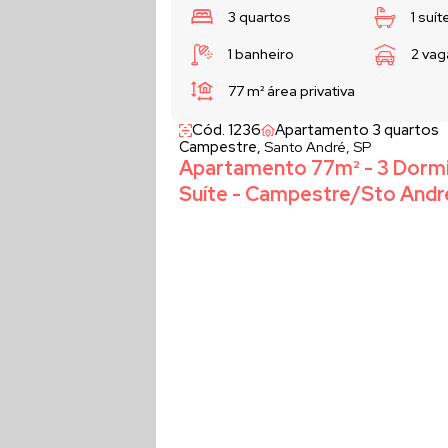
3 quartos
1 suít
1 banheiro
2 vag
77 m²
área privativa
Cód. 1236
Apartamento 3 quartos
Campestre,
Santo André, SP
Apartamento 77m² - 3 Dormit
Suíte - Campestre/Sto Andr