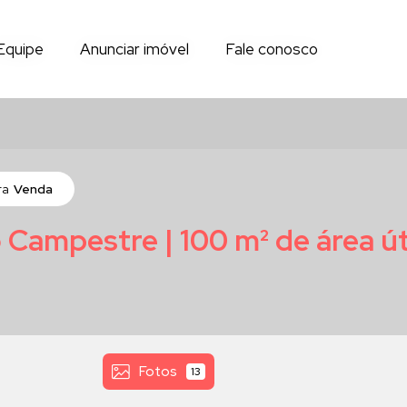
Equipe
Equipe
Anunciar imóvel
Anunciar imóvel
Fale conosco
Fale conosco
ra
Venda
Campestre | 100 m² de área út
Fotos
13