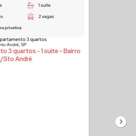
s
1 suíte
ro
2 vagas
ea privativa
partamento 3 quartos
nto André, SP
 3 quartos - 1 suite - Bairro
/Sto André