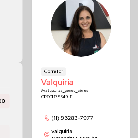
Corretor
Valquiria
#valquiria_gomes_abreu
CRECI 178349-F
00
(11) 96283-7977
valquiria