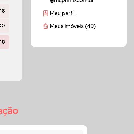
@msprime.com.br
,18
Meu perfil
00
Meus imóveis (49)
,18
zação