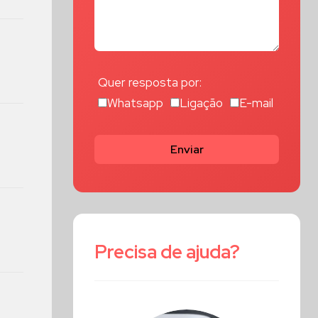
Quer resposta por:
Whatsapp
Ligação
E-mail
Enviar
Precisa de ajuda?