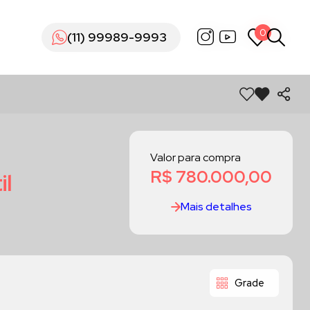
0
0
(11) 99989-9993
(11) 99989-9993
Valor para compra
R$ 780.000,00
il
Mais detalhes
Grade