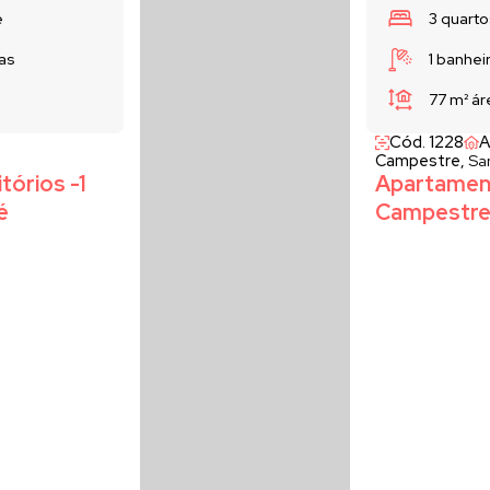
e
3 quarto
as
1 banhei
77 m²
ár
Cód. 1228
A
Campestre,
Sa
órios -1
Apartamento
é
Campestre