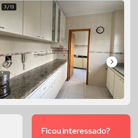
3 / 13
4 
Ficou interessado?