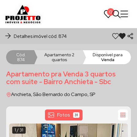
0
0
Detalhes imóvel cód. 874
Cód.
Apartamento 2
Disponível para
874
quartos
Venda
Apartamento pra Venda 3 quartos
com suite - Bairro Anchieta - Sbc
Anchieta, São Bernardo do Campo, SP
Fotos
31
1 / 31